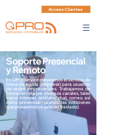
Acceso Clientes
Soporte Presencial
y Remoto
En QPro Service proveemos el servicio de
mesa de ayuda (helpdesk) para usuarios
de redes empresariales. Trabajamos de
forma remota por diversos canales, tales
como: internet, teléfono, chat, correo, así
como presencial (cuando las soluciones
que proveemos requieren traslado).